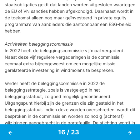
staatsobligaties geldt dat landen worden uitgesloten waartegen
Colofon
de EU of VN sancties hebben afgekondigd. Daarnaast wordt in
de toekomst alleen nog maar geïnvesteerd in private equity
programma’s van aanbieders die aantoonbaar een ESG-beleid
hebben.
Activiteiten beleggingscommissie
In 2022 heeft de beleggingscommissie vijfmaal vergaderd.
Naast deze vijf reguliere vergaderingen is de commissie
eenmaal extra bijeengeweest om een mogelijke missie
gerelateerde investering in windmolens te bespreken.
Verder heeft de beleggingscommissie in 2022 de
beleggingsstrategie, zoals is vastgelegd in het
beleggingsstatuut, zo goed mogelijk gecontinueerd.
Uitgangspunt hierbij zijn de grenzen die zijn gesteld in het
beleggingsstatuut. Indien deze worden overschreden, wordt dit
besproken in de commissie en worden zo nodig (achteraf)
wijzigingen aangebracht in de portefeuille. De stichting wordt in
het beheer van het vermogen bijgestaan door de
7 / 48
16 / 23
VermogensMeesters. Zij verzorgen de periodieke rapportages