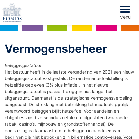
Menu
Voorwoord
Vermogensbeheer
Fonds Schiedam Vlaardingen e.o.
Beleggingsstatuut
Het bestuur heeft in de laatste vergadering van 2021 een nieuw
Bestuursverslag
beleggingsstatuut vastgesteld. De rendementsdoelstelling is
hetzelfde gebleven (3% plus inflatie). In het nieuwe
Resultaten
beleggingsstatuut is passief beleggen niet langer het
uitganspunt. Daarnaast is de strategische vermogensverdeling
Vermogensbeheer
aangepast. De strekking met betrekking tot maatschappelijk
verantwoord beleggen blijft hetzelfde. Voor aandelen en
Financieel overzicht
obligaties zijn diverse industrietakken uitgesloten (waaronder
tabak, casino’s, mijnbouw en grondstoffenhandel). De
doelstelling is daarnaast om te beleggen in aandelen van
Communicatie
bedrijven die niet betrokken zijn bij ernstige controverses. Voor