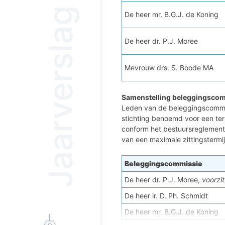
Jaarverslag 2022
De heer mr. B.G.J. de Koning
Colofon
De heer dr. P.J. Moree
Mevrouw drs. S. Boode MA
Samenstelling beleggingscomm
Leden van de beleggingscommi
stichting benoemd voor een term
conform het bestuursreglement
van een maximale zittingstermij
Beleggingscommissie
De heer dr. P.J. Moree,
voorzit
De heer ir. D. Ph. Schmidt
De heer mr. B.G.J. de Koning