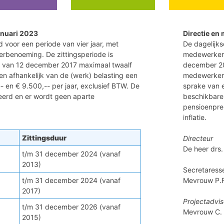
anuari 2023
Directie en
voor een periode van vier jaar, met
De dagelijk
erbenoeming. De zittingsperiode is
medewerkers.
t van 12 december 2017 maximaal twaalf
december 201
en afhankelijk van de (werk) belasting een
medewerkers
 en € 9.500,-- per jaar, exclusief BTW. De
sprake van 
eerd en er wordt geen aparte
beschikbare 
pensioenpre
inflatie.
Zittingsduur
Directeur
De heer drs
t/m 31 december 2024 (vanaf
2013)
Secretaress
t/m 31 december 2024 (vanaf
Mevrouw P.F
2017)
Projectadvis
t/m 31 december 2026 (vanaf
Mevrouw C.
2015)