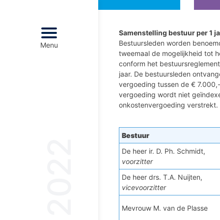
Samenstelling bestuur per 1 j
Bestuursleden worden benoemd 
Menu
Menu
tweemaal de mogelijkheid tot h
conform het bestuursreglemen
jaar. De bestuursleden ontvang
Voorwoord
vergoeding tussen de € 7.000,--
vergoeding wordt niet geïndex
Fonds Schiedam Vlaardingen e.o.
onkostenvergoeding verstrekt.
Bestuursverslag
Bestuur
Resultaten
De heer ir. D. Ph. Schmidt,
voorzitter
Vermogensbeheer
De heer drs. T.A. Nuijten,
vicevoorzitter
Financieel overzicht
Mevrouw M. van de Plasse
Communicatie