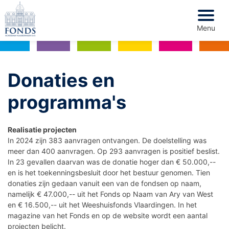
Menu
Voorwoord
Donaties en
programma's
Fonds Schiedam Vlaardingen e.o.
Bestuur en organisatie
Realisatie projecten
In 2024 zijn 383 aanvragen ontvangen. De doelstelling was
Resultaten
meer dan 400 aanvragen. Op 293 aanvragen is positief beslist.
In 23 gevallen daarvan was de donatie hoger dan € 50.000,--
Financiën
en is het toekenningsbesluit door het bestuur genomen. Tien
donaties zijn gedaan vanuit een van de fondsen op naam,
Financieel overzicht
namelijk € 47.000,-- uit het Fonds op Naam van Ary van West
en € 16.500,-- uit het Weeshuisfonds Vlaardingen. In het
magazine van het Fonds en op de website wordt een aantal
Begroting 2025
projecten belicht.