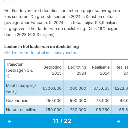
Communicatie
Het Fonds verstrekt donaties aan externe projectaanvragers in
zes sectoren. De grootste sector in 2024 is Kunst en cultuur,
Colofon
gevolgd door Educatie. In 2024 is in totaal bijna € 3,9 miljoen
uitgegeven in het kader van de doelstelling. Dit is 16% hoger
dan in 2023 (€ 3,3 miljoen).
Lasten in het kader van de doelstelling
Klik hier voor de tabel in nieuw venster.
Trajecten
Begroting
Begroting
Realisatie
Realisa
(bedragen x €
2025
2024
2024
2
1)
Maatschappelijk
1.500.000
1.000.000
875.665
1.223.
welzijn
Gezondheid
250.000
500.000
73.000
46.
Natuur en milieu
250.000
250.000
95.750
58.
Educatie
1.500.000
1.000.000
1.154.380
722.
7 / 48
11 / 22
Sport en vrije