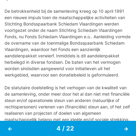
Communicatie
De betrokkenheid bij de samenleving kreeg op 10 april 1991
een nieuwe impuls toen de maatschappelijke activiteiten van
Colofon
Stichting Bondsspaarbank Schiedam Vlaardingen werden
voortgezet onder de naam Stichting Schiedam Vlaardingen
Fonds, nu Fonds Schiedam Vlaardingen e.o.. Aanleiding vormde
de overname van de toenmalige Bondsspaarbank Schiedam
Vlaardingen, waardoor het Fonds een aanzienlijk
aandelenpakket verwierf. Inmiddels is dit aandelenpakket
herbelegd in diverse fondsen. De baten van het vermogen
worden sindsdien aangewend voor initiatieven uit het
werkgebied, waarvoor een donatiebeleid is geformuleerd.
De statutaire doelstelling is het verhogen van de kwaliteit van
de samenleving, onder meer door het al dan niet met financiële
steun en/of operationele steun van anderen (natuurlijke of
rechtspersonen) verlenen van (financiële) steun aan, of het zelf
realiseren van projecten of doelen van algemeen
maatschappelijk belang met een ideële en/of sociale strekking.
Onder algemeen maatschappelijk belang, zoals hiervoor
7 / 48
4 / 22
bedoeld, wordt ten minste begrepen het belang op sociaal