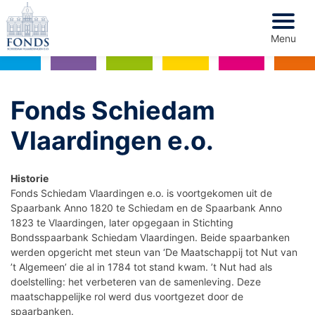
Menu
Voorwoord
Fonds Schiedam
Vlaardingen e.o.
Fonds Schiedam Vlaardingen e.o.
Bestuur en organisatie
Historie
Fonds Schiedam Vlaardingen e.o. is voortgekomen uit de
Resultaten
Spaarbank Anno 1820 te Schiedam en de Spaarbank Anno
1823 te Vlaardingen, later opgegaan in Stichting
Financiën
Bondsspaarbank Schiedam Vlaardingen. Beide spaarbanken
werden opgericht met steun van ‘De Maatschappij tot Nut van
Financieel overzicht
’t Algemeen’ die al in 1784 tot stand kwam. ’t Nut had als
doelstelling: het verbeteren van de samenleving. Deze
maatschappelijke rol werd dus voortgezet door de
Begroting 2025
spaarbanken.